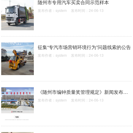
随州市专用汽车买卖合同示范样本
发布作者：system
发布时间：24-06-13
征集“专汽市场营销环境行为”问题线索的公告
发布作者：system
发布时间：24-06-13
《随州市编钟质量奖管理规定》新闻发布会召开
发布作者：system
发布时间：24-06-13