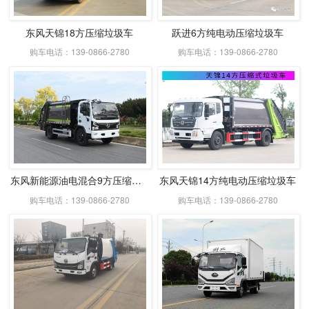
东风天锦18方压缩垃圾车
跃进6方纯电动压缩垃圾车
购车电话：139-0866-2780
购车电话：139-0866-2780
东风新能源油电混合9方压缩式垃圾车
东风天锦14方纯电动压缩垃圾车
购车电话：139-0866-2780
购车电话：139-0866-2780