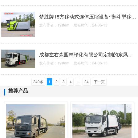
楚胜牌18方移动式连体压缩设备~翻斗型移动压缩垃圾箱
发布作者：system
发布时间：24-06-13
成都左右森园林绿化有限公司定制的东风天锦国六14方压缩垃圾车发车即将服务成都
发布作者：system
发布时间：24-06-13
240条
1
2
3
4
...
24
下一页
推荐产品