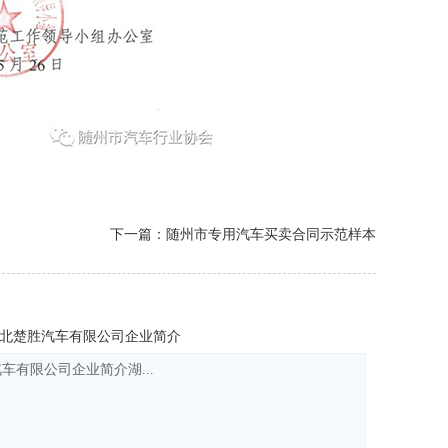
下一篇：随州市专用汽车买卖合同示范样本
北楚胜汽车有限公司企业简介
车有限公司企业简介湖...