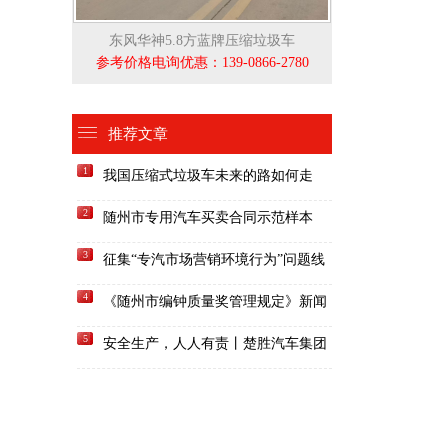
东风华神5.8方蓝牌压缩垃圾车
参考价格电询优惠：139-0866-2780
推荐文章
1
我国压缩式垃圾车未来的路如何走
2
随州市专用汽车买卖合同示范样本
3
征集“专汽市场营销环境行为”问题线
索的公告
4
《随州市编钟质量奖管理规定》新闻
发布会召开
5
安全生产，人人有责丨楚胜汽车集团
开展“安全生产月”活动