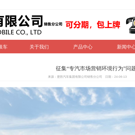
圾车
关于我们
产品中心
新闻中
征集“专汽市场营销环境行为”问
来源：楚胜汽车集团有限公司销售分公司 日期：24-06-13