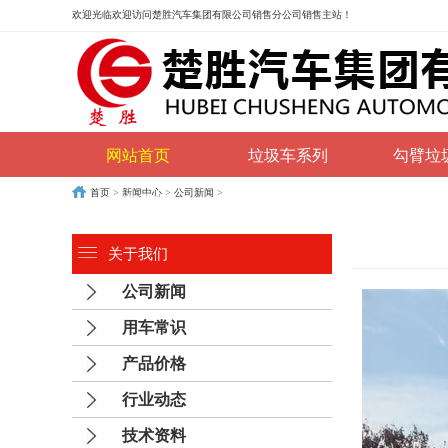
欢迎光临
欢迎访问楚胜汽车集团有限公司销售分公司销售主站！
网站首页
垃圾车系列
勾臂垃
首页
>
新闻中心
>
公司新闻
>
购车流程
联系我们
关于我们
公司新闻
用车常识
产品价格
行业动态
技术资料