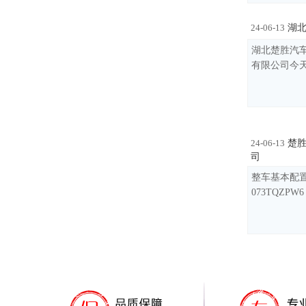
湖北
24-06-13
湖北楚胜汽车
有限公司今天 
楚胜
24-06-13
司
整车基本配置
073TQZPW